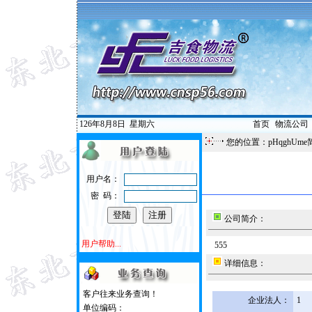
126年8月8日
星期六
首页
|
物流公司
您的位置：pHqghUme
用户名：
密 码：
公司简介：
用户帮助...
555
详细信息：
客户往来业务查询！
企业法人：
1
单位编码：