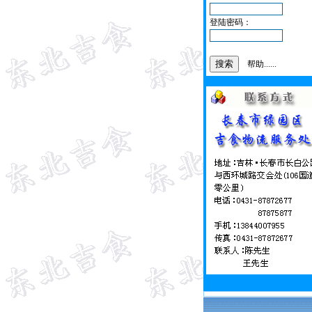
登陆密码：
帮助......