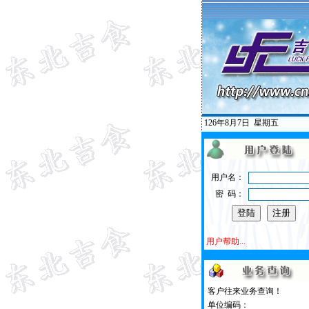
126年8月7日
星期五
用户名：
密 码：
用户帮助...
客户往来业务查询！
单位编码：