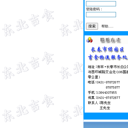
登陆密码：
帮助......