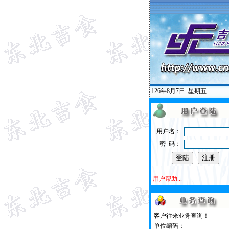
126年8月7日
星期五
用户名：
密 码：
用户帮助...
客户往来业务查询！
单位编码：