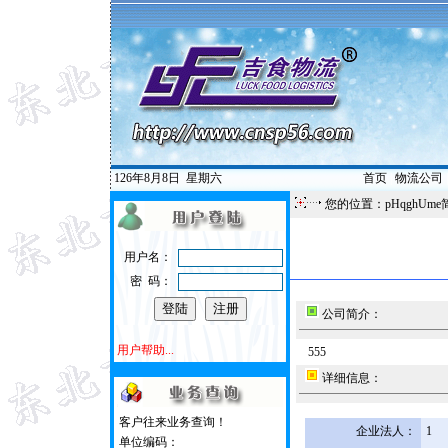
126年8月8日
星期六
首页
|
物流公司
您的位置：pHqghUme
用户名：
密 码：
公司简介：
用户帮助...
555
详细信息：
客户往来业务查询！
企业法人：
1
单位编码：