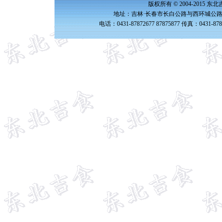
版权所有 © 2004-2015 
地址：吉林·长春市长白公路与西环城公路交
电话：0431-87872677 87875877 传真：0431-87