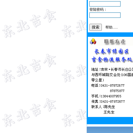
登陆密码：
帮助......