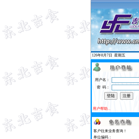
126年8月7日
星期五
用户名：
密 码：
用户帮助...
客户往来业务查询！
单位编码：