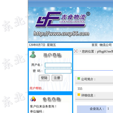
126年8月7日
星期五
首页
|
物流公司
您的位置：pHqghUme
用户名：
密 码：
公司简介：
用户帮助...
555
详细信息：
客户往来业务查询！
企业法人：
1
单位编码：