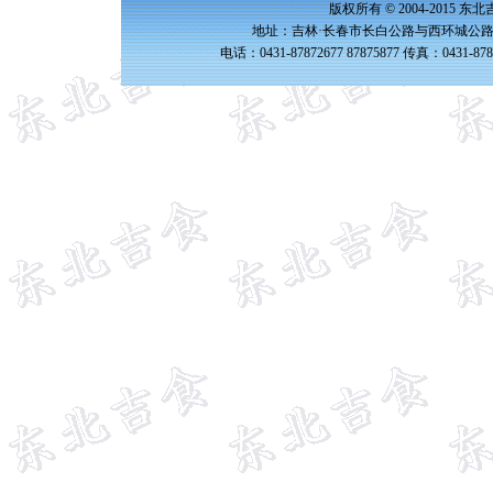
版权所有 © 2004-2015 
地址：吉林·长春市长白公路与西环城公路交
电话：0431-87872677 87875877 传真：0431-87