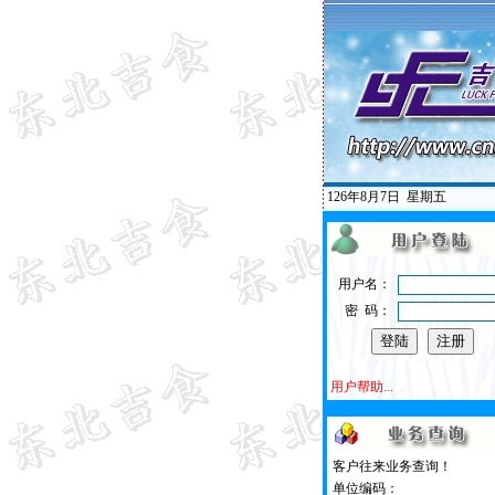
126年8月7日
星期五
用户名：
密 码：
用户帮助...
客户往来业务查询！
单位编码：