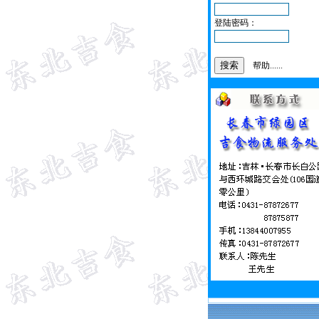
登陆密码：
帮助......