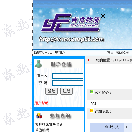
126年8月8日
星期六
首页
|
物流公司
您的位置：pHqghUme
用户名：
密 码：
公司简介：
用户帮助...
555
详细信息：
客户往来业务查询！
企业法人：
1
单位编码：