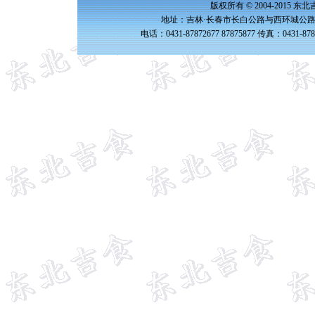
版权所有 © 2004-2015 
地址：吉林·长春市长白公路与西环城公路交
电话：0431-87872677 87875877 传真：0431-87