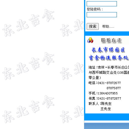
登陆密码：
帮助......