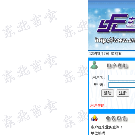
126年8月7日
星期五
用户名：
密 码：
用户帮助...
客户往来业务查询！
单位编码：