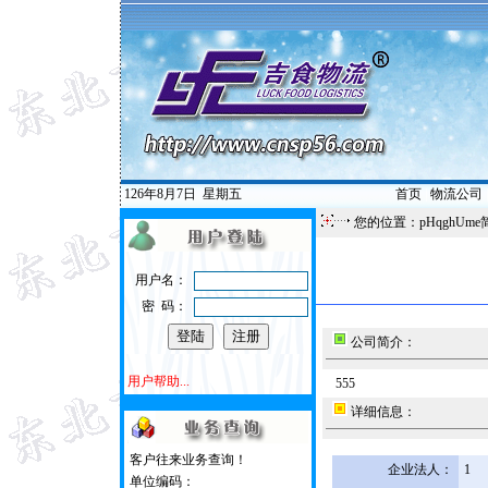
126年8月7日
星期五
首页
|
物流公司
您的位置：pHqghUme
用户名：
密 码：
公司简介：
用户帮助...
555
详细信息：
客户往来业务查询！
企业法人：
1
单位编码：