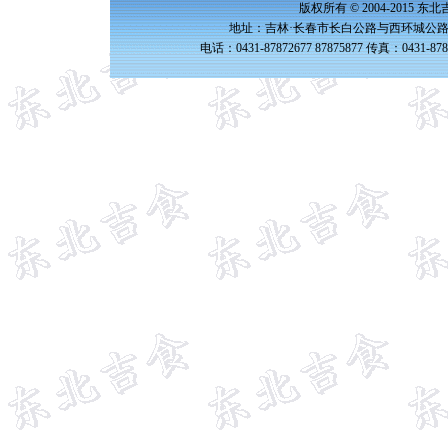
版权所有 © 2004-2015 
地址：吉林·长春市长白公路与西环城公路交
电话：0431-87872677 87875877 传真：0431-87