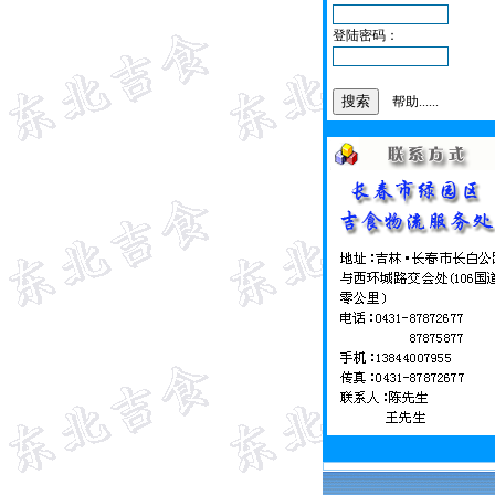
登陆密码：
帮助......