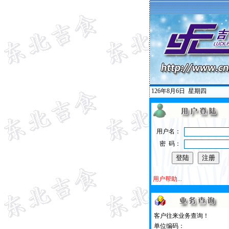
126年8月6日
星期四
用户名：
密 码：
用户帮助...
客户往来业务查询！
单位编码：