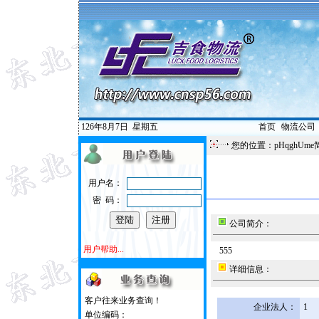
126年8月7日
星期五
首页
|
物流公司
您的位置：pHqghUme
用户名：
密 码：
公司简介：
用户帮助...
555
详细信息：
客户往来业务查询！
企业法人：
1
单位编码：