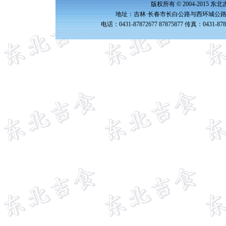
版权所有 © 2004-2015 
地址：吉林·长春市长白公路与西环城公路交
电话：0431-87872677 87875877 传真：0431-87