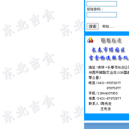
登陆密码：
帮助......