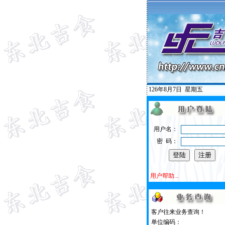
126年8月7日
星期五
用户名：
密 码：
用户帮助...
客户往来业务查询！
单位编码：