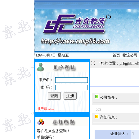
126年8月7日
星期五
首页
|
物流公司
您的位置：pHqghUme
用户名：
密 码：
公司简介：
用户帮助...
555
详细信息：
客户往来业务查询！
企业法人：
1
单位编码：