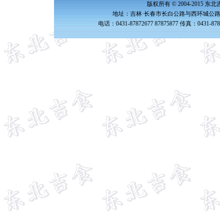
版权所有 © 2004-2015 
地址：吉林·长春市长白公路与西环城公路交
电话：0431-87872677 87875877 传真：0431-87