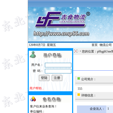
126年8月7日
星期五
首页
|
物流公司
您的位置：pHqghUme
用户名：
密 码：
公司简介：
用户帮助...
555
详细信息：
客户往来业务查询！
企业法人：
1
单位编码：