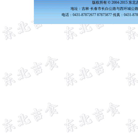
版权所有 © 2004-2015 
地址：吉林·长春市长白公路与西环城公路交
电话：0431-87872677 87875877 传真：0431-87