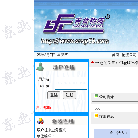
126年8月7日
星期五
首页
|
物流公司
您的位置：pHqghUme
用户名：
密 码：
公司简介：
用户帮助...
555
详细信息：
客户往来业务查询！
企业法人：
1
单位编码：