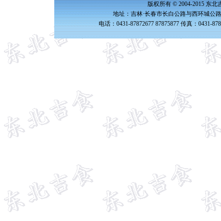
版权所有 © 2004-2015 
地址：吉林·长春市长白公路与西环城公路交
电话：0431-87872677 87875877 传真：0431-87