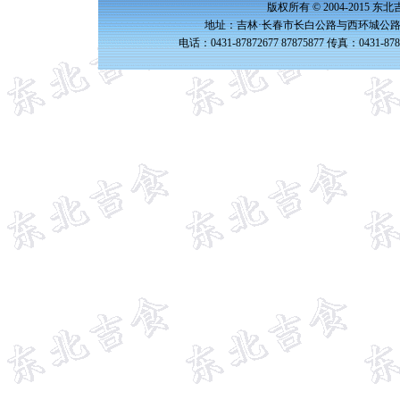
版权所有 © 2004-2015 
地址：吉林·长春市长白公路与西环城公路交
电话：0431-87872677 87875877 传真：0431-87