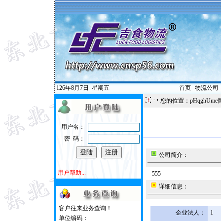
126年8月7日
星期五
首页
|
物流公司
您的位置：pHqghUme
用户名：
密 码：
公司简介：
用户帮助...
555
详细信息：
客户往来业务查询！
企业法人：
1
单位编码：