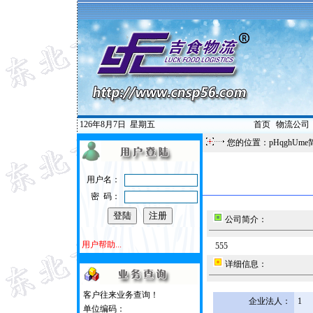
126年8月7日
星期五
首页
|
物流公司
您的位置：pHqghUme
用户名：
密 码：
公司简介：
用户帮助...
555
详细信息：
客户往来业务查询！
企业法人：
1
单位编码：