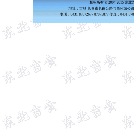
版权所有 © 2004-2015 
地址：吉林·长春市长白公路与西环城公路交
电话：0431-87872677 87875877 传真：0431-87