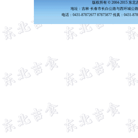
版权所有 © 2004-2015 
地址：吉林·长春市长白公路与西环城公路交
电话：0431-87872677 87875877 传真：0431-87