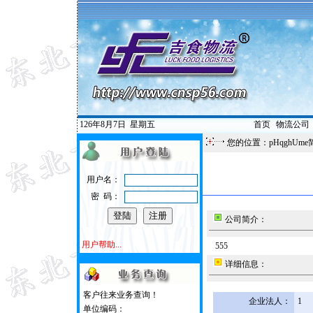
126年8月7日
星期五
首页
|
物流公司
您的位置：pHqghUme
用户名：
密 码：
公司简介：
用户帮助...
555
详细信息：
客户往来业务查询！
企业法人：
1
单位编码：