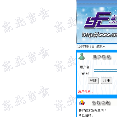
126年8月8日
星期六
用户名：
密 码：
用户帮助...
客户往来业务查询！
单位编码：