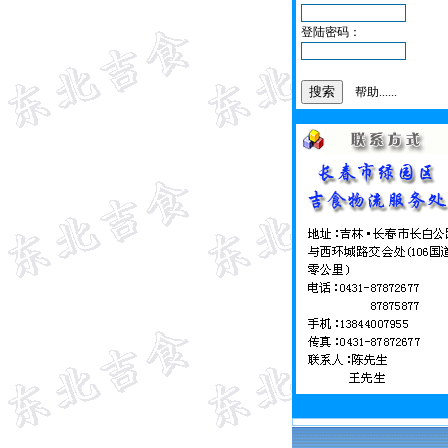
登陆密码：
帮助......