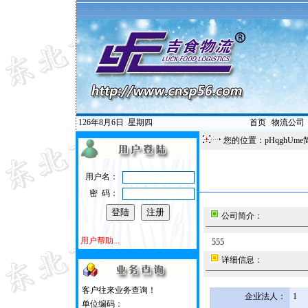
126年8月6日
星期四
首页
|
物流公司
您的位置：pHqghUme
用户名：
密 码：
公司简介：
用户帮助...
555
详细信息：
客户往来业务查询！
企业法人：
1
单位编码：