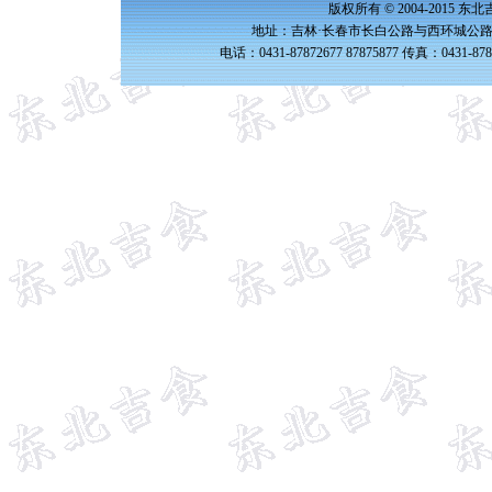
版权所有 © 2004-2015 
地址：吉林·长春市长白公路与西环城公路交
电话：0431-87872677 87875877 传真：0431-87