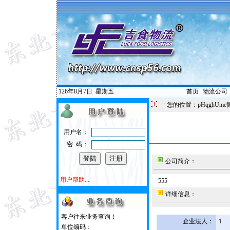
126年8月7日
星期五
首页
|
物流公司
您的位置：pHqghUme
用户名：
密 码：
公司简介：
用户帮助...
555
详细信息：
客户往来业务查询！
企业法人：
1
单位编码：