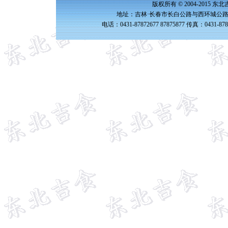
版权所有 © 2004-2015 
地址：吉林·长春市长白公路与西环城公路交
电话：0431-87872677 87875877 传真：0431-87