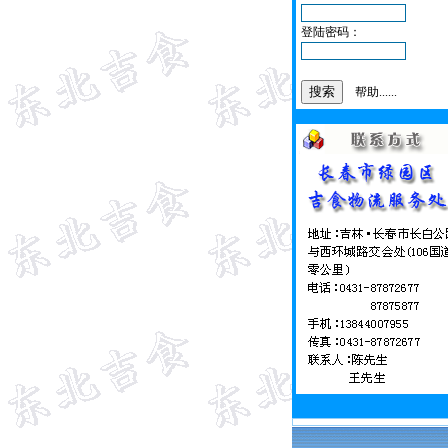
登陆密码：
帮助......