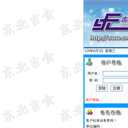
126年8月5日
星期三
用户名：
密 码：
用户帮助...
客户往来业务查询！
单位编码：