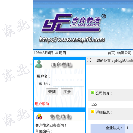
126年8月6日
星期四
首页
|
物流公司
您的位置：pHqghUme
用户名：
密 码：
公司简介：
用户帮助...
555
详细信息：
客户往来业务查询！
企业法人：
1
单位编码：