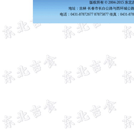
版权所有 © 2004-2015 
地址：吉林·长春市长白公路与西环城公路交
电话：0431-87872677 87875877 传真：0431-87