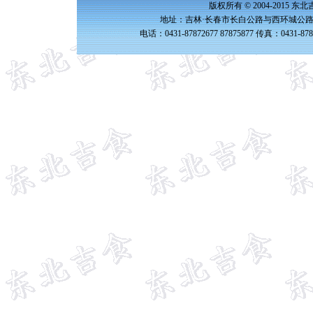
版权所有 © 2004-2015 
地址：吉林·长春市长白公路与西环城公路交
电话：0431-87872677 87875877 传真：0431-87