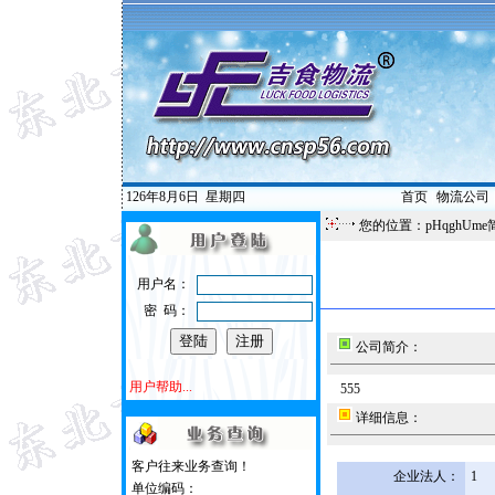
126年8月6日
星期四
首页
|
物流公司
您的位置：pHqghUme
用户名：
密 码：
公司简介：
用户帮助...
555
详细信息：
客户往来业务查询！
企业法人：
1
单位编码：