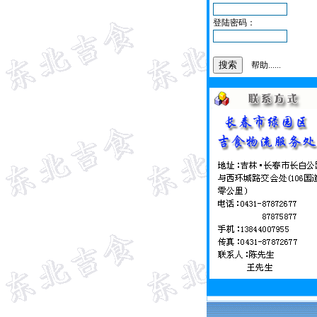
登陆密码：
帮助......