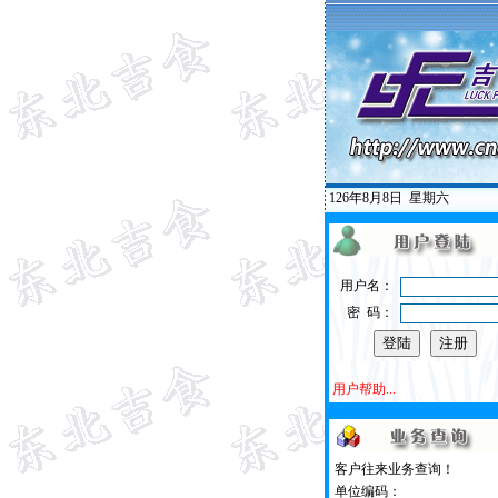
126年8月8日
星期六
用户名：
密 码：
用户帮助...
客户往来业务查询！
单位编码：