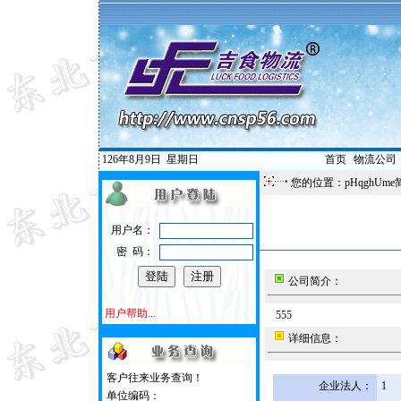
126年8月9日
星期日
首页
|
物流公司
您的位置：pHqghUme
用户名：
密 码：
公司简介：
用户帮助...
555
详细信息：
客户往来业务查询！
企业法人：
1
单位编码：