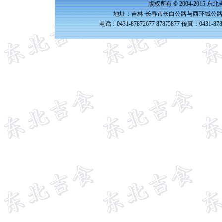
版权所有 © 2004-2015 
地址：吉林·长春市长白公路与西环城公路交
电话：0431-87872677 87875877 传真：0431-87