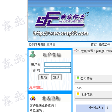
126年8月9日
星期日
首页
|
物流公司
您的位置：pHqghUme
用户名：
密 码：
公司简介：
用户帮助...
555
详细信息：
客户往来业务查询！
企业法人：
1
单位编码：