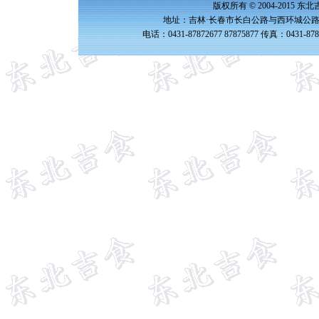
版权所有 © 2004-2015 
地址：吉林·长春市长白公路与西环城公路交
电话：0431-87872677 87875877 传真：0431-87