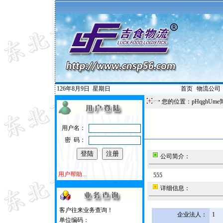
126年8月9日
星期日
首页
|
物流公司
您的位置：pHqghUme
用户名：
密 码：
公司简介：
用户帮助...
555
详细信息：
客户往来业务查询！
企业法人：
1
单位编码：