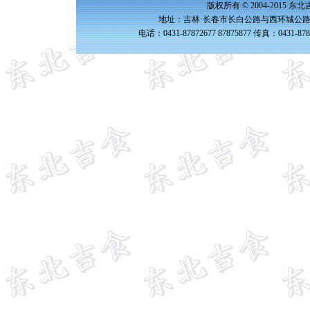
版权所有 © 2004-2015 
地址：吉林·长春市长白公路与西环城公路交
电话：0431-87872677 87875877 传真：0431-87