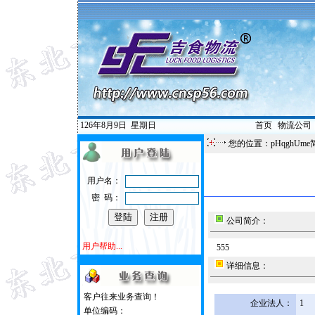
126年8月9日
星期日
首页
|
物流公司
您的位置：pHqghUme
用户名：
密 码：
公司简介：
用户帮助...
555
详细信息：
客户往来业务查询！
企业法人：
1
单位编码：