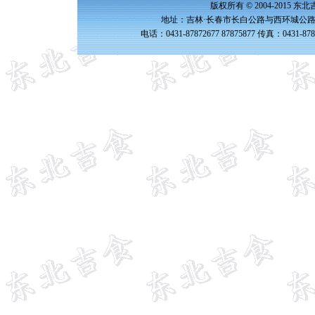
版权所有 © 2004-2015 
地址：吉林·长春市长白公路与西环城公路交
电话：0431-87872677 87875877 传真：0431-87