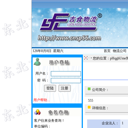
126年8月8日
星期六
首页
|
物流公司
您的位置：pHqghUme
用户名：
密 码：
公司简介：
用户帮助...
555
详细信息：
客户往来业务查询！
企业法人：
1
单位编码：