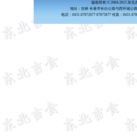
版权所有 © 2004-2015 
地址：吉林·长春市长白公路与西环城公路交
电话：0431-87872677 87875877 传真：0431-87