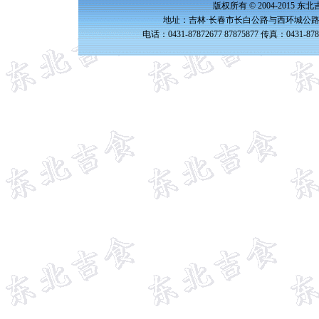
版权所有 © 2004-2015 
地址：吉林·长春市长白公路与西环城公路交
电话：0431-87872677 87875877 传真：0431-87