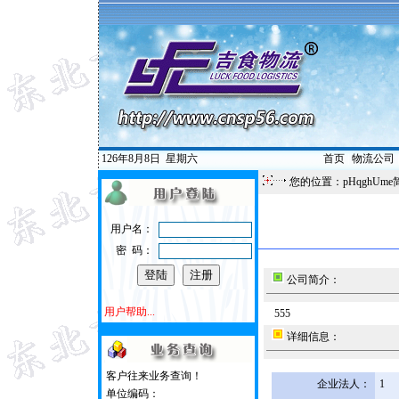
126年8月8日
星期六
首页
|
物流公司
您的位置：pHqghUme
用户名：
密 码：
公司简介：
用户帮助...
555
详细信息：
客户往来业务查询！
企业法人：
1
单位编码：