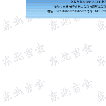
版权所有 © 2004-2015 
地址：吉林·长春市长白公路与西环城公路交
电话：0431-87872677 87875877 传真：0431-87