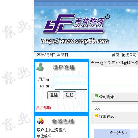
126年8月9日
星期日
首页
|
物流公司
您的位置：pHqghUme
用户名：
密 码：
公司简介：
用户帮助...
555
详细信息：
客户往来业务查询！
企业法人：
1
单位编码：