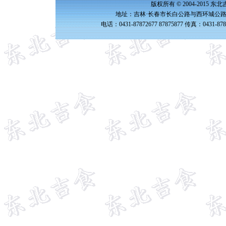
版权所有 © 2004-2015 
地址：吉林·长春市长白公路与西环城公路交
电话：0431-87872677 87875877 传真：0431-87