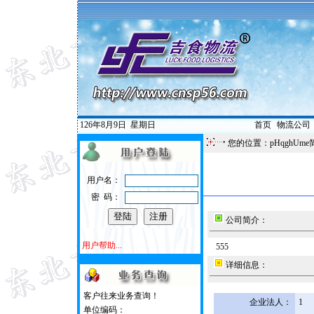
126年8月9日
星期日
首页
|
物流公司
您的位置：pHqghUme
用户名：
密 码：
公司简介：
用户帮助...
555
详细信息：
客户往来业务查询！
企业法人：
1
单位编码：