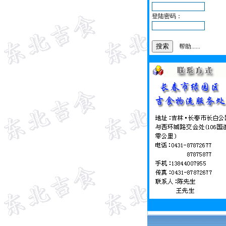
登陆密码：
帮助......