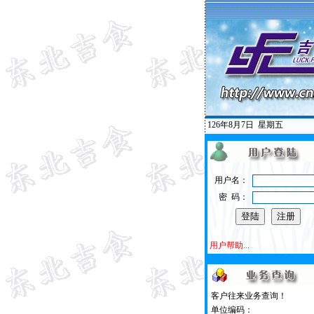
126年8月7日
星期五
用户名：
密 码：
用户帮助...
客户往来业务查询！
单位编码：