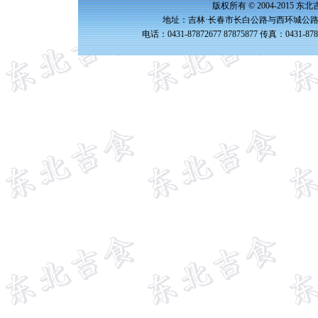
版权所有 © 2004-2015 
地址：吉林·长春市长白公路与西环城公路交
电话：0431-87872677 87875877 传真：0431-87