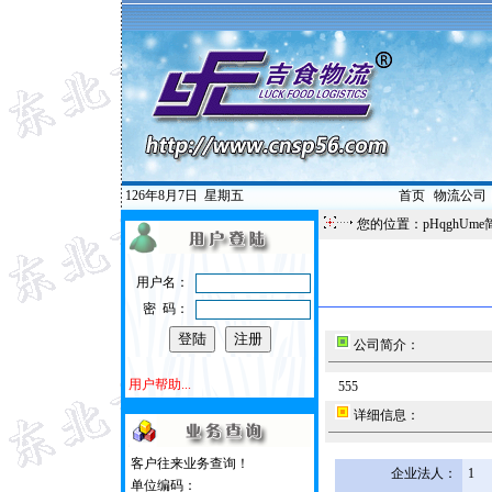
126年8月7日
星期五
首页
|
物流公司
您的位置：pHqghUme
用户名：
密 码：
公司简介：
用户帮助...
555
详细信息：
客户往来业务查询！
企业法人：
1
单位编码：