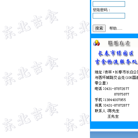
登陆密码：
帮助......