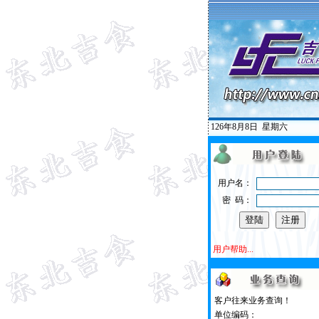
126年8月8日
星期六
用户名：
密 码：
用户帮助...
客户往来业务查询！
单位编码：