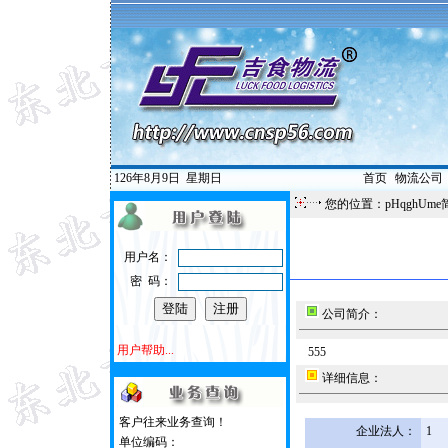
126年8月9日
星期日
首页
|
物流公司
您的位置：pHqghUme
用户名：
密 码：
公司简介：
用户帮助...
555
详细信息：
客户往来业务查询！
企业法人：
1
单位编码：