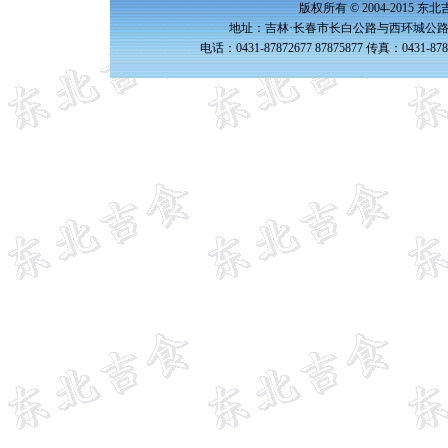
版权所有 © 2004-2015 
地址：吉林·长春市长白公路与西环城公路交
电话：0431-87872677 87875877 传真：0431-87