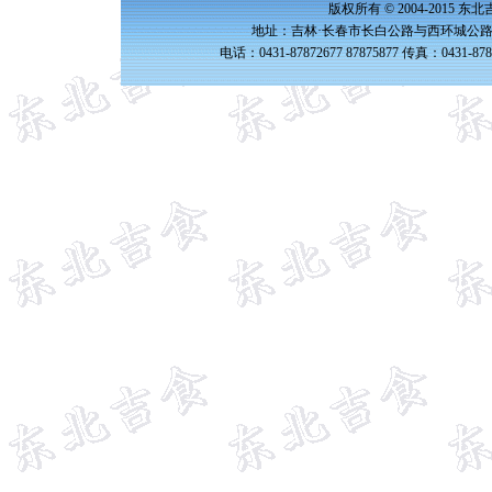
版权所有 © 2004-2015 
地址：吉林·长春市长白公路与西环城公路交
电话：0431-87872677 87875877 传真：0431-87