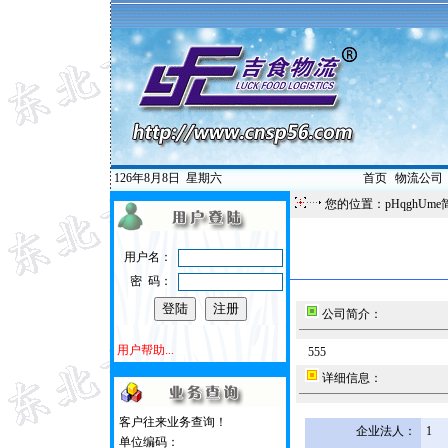
126年8月8日
星期六
首页
|
物流公司
您的位置：pHqghUme
用户名：
密 码：
公司简介：
用户帮助...
555
详细信息：
客户往来业务查询！
企业法人：
1
单位编码：