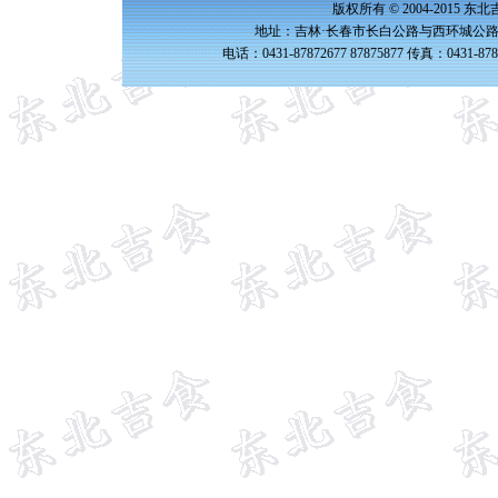
版权所有 © 2004-2015 
地址：吉林·长春市长白公路与西环城公路交
电话：0431-87872677 87875877 传真：0431-87