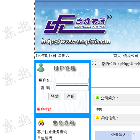
126年8月8日
星期六
首页
|
物流公司
您的位置：pHqghUme
用户名：
密 码：
公司简介：
用户帮助...
555
详细信息：
客户往来业务查询！
企业法人：
1
单位编码：