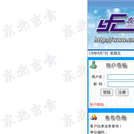
126年8月7日
星期五
用户名：
密 码：
用户帮助...
客户往来业务查询！
单位编码：