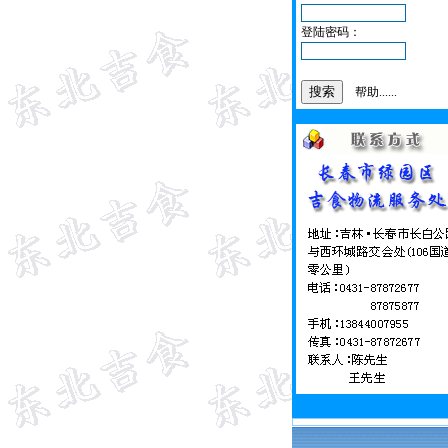
登陆密码：
帮助......